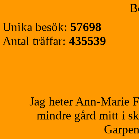
B
Unika besök:
57698
Antal träffar:
435539
Jag heter Ann-Marie F
mindre gård mitt i s
Garpen