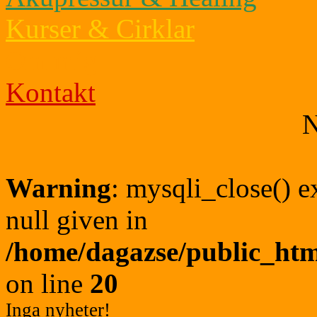
Kurser & Cirklar
Om mig
Kontakt
N
Warning
: mysqli_close() e
null given in
/home/dagazse/public_ht
on line
20
Inga nyheter!